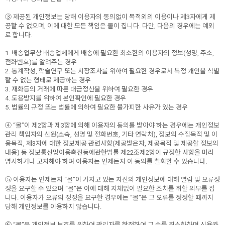
③ 제공된 개인정보는 당해 이용자의 동의없이 목적외의 이용이나 제3자에게 제
공할 수 없으며, 이에 대한 모든 책임은 몰이 집니다. 다만, 다음의 경우에는 예외
로 합니다.
1. 배송업무상 배송업체에게 배송에 필요한 최소한의 이용자의 정보(성명, 주소,
전화번호)를 알려주는 경우
2. 통계작성, 학술연구 또는 시장조사를 위하여 필요한 경우로서 특정 개인을 식별
할 수 없는 형태로 제공하는 경우
3. 재화등의 거래에 따른 대금정산을 위하여 필요한 경우
4. 도용방지를 위하여 본인확인에 필요한 경우
5. 법률의 규정 또는 법률에 의하여 필요한 불가피한 사유가 있는 경우
④ “몰”이 제2항과 제3항에 의해 이용자의 동의를 받아야 하는 경우에는 개인정보
관리 책임자의 신원(소속, 성명 및 전화번호, 기타 연락처), 정보의 수집목적 및 이
용목적, 제3자에 대한 정보제공 관련사항(제공받은자, 제공목적 및 제공할 정보의
내용) 등 정보통신망이용촉진등에관한법률 제22조제2항이 규정한 사항을 미리
명시하거나 고지해야 하며 이용자는 언제든지 이 동의를 철회할 수 있습니다.
⑤ 이용자는 언제든지 “몰”이 가지고 있는 자신의 개인정보에 대해 열람 및 오류정
정을 요구할 수 있으며 “몰”은 이에 대해 지체없이 필요한 조치를 취할 의무를 집
니다. 이용자가 오류의 정정을 요구한 경우에는 “몰”은 그 오류를 정정할 때까지
당해 개인정보를 이용하지 않습니다.
⑥ “몰”은 개인정보 보호를 위하여 관리자를 한정하여 그 수를 최소화하며 신용카