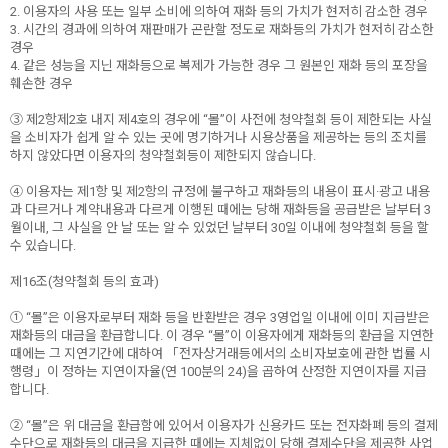
2. 이용자의 사용 또는 일부 소비에 의하여 재화 등의 가치가 현저히 감소한 경우
3. 시간의 경과에 의하여 재판매가 곤란할 정도로 재화등의 가치가 현저히 감소한
경우
4. 같은 성능을 지닌 재화등으로 복제가 가능한 경우 그 원본인 재화 등의 포장을
훼손한 경우
③ 제2항제2호 내지 제4호의 경우에 “몰”이 사전에 청약철회 등이 제한되는 사실
을 소비자가 쉽게 알 수 있는 곳에 명기하거나 시용상품을 제공하는 등의 조치를
하지 않았다면 이용자의 청약철회등이 제한되지 않습니다.
④ 이용자는 제1항 및 제2항의 규정에 불구하고 재화등의 내용이 표시·광고 내용
과 다르거나 계약내용과 다르게 이행된 때에는 당해 재화등을 공급받은 날부터 3
월이내, 그 사실을 안 날 또는 알 수 있었던 날부터 30일 이내에 청약철회 등을 할
수 있습니다.
제16조(청약철회 등의 효과)
① “몰”은 이용자로부터 재화 등을 반환받은 경우 3영업일 이내에 이미 지급받은
재화등의 대금을 환급합니다. 이 경우 “몰”이 이용자에게 재화등의 환급을 지연한
때에는 그 지연기간에 대하여 「전자상거래등에서의 소비자보호에 관한 법률 시
행령」이 정하는 지연이자율(연 100분의 24)을 곱하여 산정한 지연이자를 지급
합니다.
② “몰”은 위 대금을 환급함에 있어서 이용자가 신용카드 또는 전자화폐 등의 결제
수단으로 재화등의 대금을 지급한 때에는 지체없이 당해 결제수단을 제공한 사업