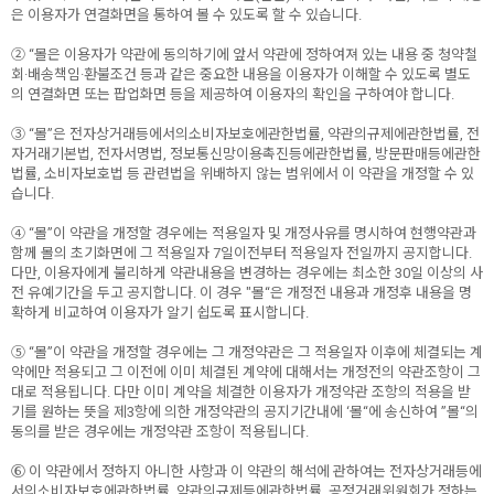
은 이용자가 연결화면을 통하여 볼 수 있도록 할 수 있습니다.
② “몰은 이용자가 약관에 동의하기에 앞서 약관에 정하여져 있는 내용 중 청약철
회·배송책임·환불조건 등과 같은 중요한 내용을 이용자가 이해할 수 있도록 별도
의 연결화면 또는 팝업화면 등을 제공하여 이용자의 확인을 구하여야 합니다.
③ “몰”은 전자상거래등에서의소비자보호에관한법률, 약관의규제에관한법률, 전
자거래기본법, 전자서명법, 정보통신망이용촉진등에관한법률, 방문판매등에관한
법률, 소비자보호법 등 관련법을 위배하지 않는 범위에서 이 약관을 개정할 수 있
습니다.
④ “몰”이 약관을 개정할 경우에는 적용일자 및 개정사유를 명시하여 현행약관과
함께 몰의 초기화면에 그 적용일자 7일이전부터 적용일자 전일까지 공지합니다.
다만, 이용자에게 불리하게 약관내용을 변경하는 경우에는 최소한 30일 이상의 사
전 유예기간을 두고 공지합니다. 이 경우 "몰“은 개정전 내용과 개정후 내용을 명
확하게 비교하여 이용자가 알기 쉽도록 표시합니다.
⑤ “몰”이 약관을 개정할 경우에는 그 개정약관은 그 적용일자 이후에 체결되는 계
약에만 적용되고 그 이전에 이미 체결된 계약에 대해서는 개정전의 약관조항이 그
대로 적용됩니다. 다만 이미 계약을 체결한 이용자가 개정약관 조항의 적용을 받
기를 원하는 뜻을 제3항에 의한 개정약관의 공지기간내에 ‘몰“에 송신하여 ”몰“의
동의를 받은 경우에는 개정약관 조항이 적용됩니다.
⑥ 이 약관에서 정하지 아니한 사항과 이 약관의 해석에 관하여는 전자상거래등에
서의소비자보호에관한법률, 약관의규제등에관한법률, 공정거래위원회가 정하는