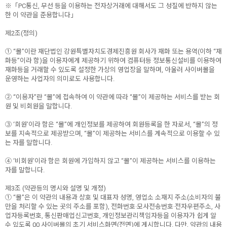
※「PC통신, 무선 등을 이용하는 전자상거래에 대해서도 그 성질에 반하지 않는
한 이 약관을 준용합니다」
제2조(정의)
① “몰”이란 재단법인 강원특별자치도경제진흥원 회사가 재화 또는 용역(이하 “재
화등”이라 함)을 이용자에게 제공하기 위하여 컴퓨터등 정보통신설비를 이용하여
재화등을 거래할 수 있도록 설정한 가상의 영업장을 말하며, 아울러 사이버몰을
운영하는 사업자의 의미로도 사용합니다.
② “이용자”란 “몰”에 접속하여 이 약관에 따라 “몰”이 제공하는 서비스를 받는 회
원 및 비회원을 말합니다.
③ ‘회원’이라 함은 “몰”에 개인정보를 제공하여 회원등록을 한 자로서, “몰”의 정
보를 지속적으로 제공받으며, “몰”이 제공하는 서비스를 계속적으로 이용할 수 있
는 자를 말합니다.
④ ‘비회원’이라 함은 회원에 가입하지 않고 “몰”이 제공하는 서비스를 이용하는
자를 말합니다.
제3조 (약관등의 명시와 설명 및 개정)
① “몰”은 이 약관의 내용과 상호 및 대표자 성명, 영업소 소재지 주소(소비자의 불
만을 처리할 수 있는 곳의 주소를 포함), 전화번호·모사전송번호·전자우편주소, 사
업자등록번호, 통신판매업신고번호, 개인정보관리책임자등을 이용자가 쉽게 알
수 있도록 00 사이버몰의 초기 서비스화면(전면)에 게시합니다. 다만, 약관의 내용