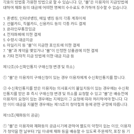
각호의 방법중 가용한 방법으로 할 수 있습니다. 단, “몰”은 이용자의 지급방법에
대하여 재화 등의 대금에 어떠한 명목의 수수료도 추가하여 징수할 수 없습니다.
1. 폰뱅킹, 인터넷뱅킹, 메일 뱅킹 등의 각종 계좌이체
2. 선불카드, 직불카드, 신용카드 등의 각종 카드 결제
3. 온라인무통장입금
4. 전자화폐에 의한 결제
5. 수령시 대금지급
6. 마일리지 등 “몰”이 지급한 포인트에 의한 결제
7. “몰”과 계약을 맺었거나 “몰”이 인정한 상품권에 의한 결제
8. 기타 전자적 지급 방법에 의한 대금 지급 등
제12조(수신확인통지·구매신청 변경 및 취소)
① “몰”은 이용자의 구매신청이 있는 경우 이용자에게 수신확인통지를 합니다.
② 수신확인통지를 받은 이용자는 의사표시의 불일치등이 있는 경우에는 수신확
인통지를 받은 후 즉시 구매신청 변경 및 취소를 요청할 수 있고 “몰”은 배송전에
이용자의 요청이 있는 경우에는 지체없이 그 요청에 따라 처리하여야 합니다. 다
만 이미 대금을 지불한 경우에는 제15조의 청약철회 등에 관한 규정에 따릅니다.
제13조(재화등의 공급)
① “몰”은 이용자와 재화등의 공급시기에 관하여 별도의 약정이 없는 이상, 이용자
가 청약을 한 날부터 7일 이내에 재화 등을 배송할 수 있도록 주문제작, 포장 등 기