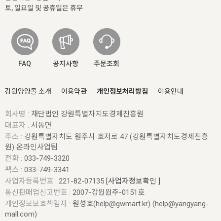
토, 일요일 및 공휴일은 휴무
FAQ
공지사항
주문조회
강원양양몰 소개
이용약관
개인정보처리방침
이용안내
회사명 :
재단법인 강원특별자치도경제진흥원
대표자 :
서동면
주소 :
강원특별자치도 원주시 호저로 47 (강원특별자치도경제진흥
원) 온라인사업팀
전화 :
033-749-3320
팩스 :
033-749-3341
사업자등록번호 :
221-82-07135
[사업자정보확인 ]
통신판매업신고번호 :
2007-강원원주-0151호
개인정보보호책임자 :
원성호(help@gwmart.kr) (
help@yangyang-
mall.com
)