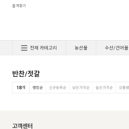
즐겨찾기
전체 카테고리
농산물
수산/건어물
반찬/젓갈
18
개
랭킹순
신규등록순
낮은가격순
높은가격순
상품
고객센터