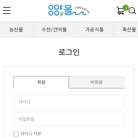
0
농산물
수산/건어물
가공식품
축산물
로그인
회원
비회원
아이디 저장