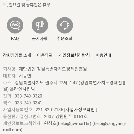
토, 일요일 및 공휴일은 휴무
FAQ
공지사항
주문조회
강원양양몰 소개
이용약관
개인정보처리방침
이용안내
회사명 :
재단법인 강원특별자치도경제진흥원
대표자 :
서동면
주소 :
강원특별자치도 원주시 호저로 47 (강원특별자치도경제진흥
원) 온라인사업팀
전화 :
033-749-3320
팩스 :
033-749-3341
사업자등록번호 :
221-82-07135
[사업자정보확인 ]
통신판매업신고번호 :
2007-강원원주-0151호
개인정보보호책임자 :
원성호(help@gwmart.kr) (
help@yangyang-
mall.com
)