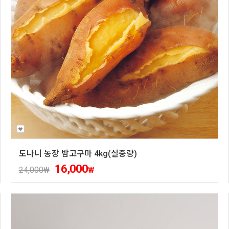
도나니 농장 밤고구마 4kg(실중량)
16,000
24,000
₩
₩