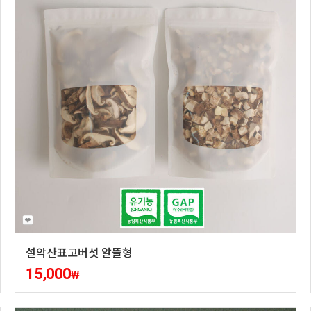
설악산표고버섯 알뜰형
15,000
₩