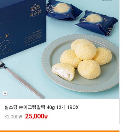
설소담 송이크림찰떡 40g 12개 1BOX
25,000
32,000
₩
₩