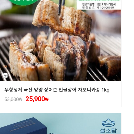
무항생제 국산 양양 장어촌 민물장어 자포니카종 1kg
25,900
53,000
₩
₩