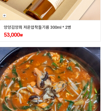
양양김양희 저온압착들기름 300ml * 2병
53,000
₩