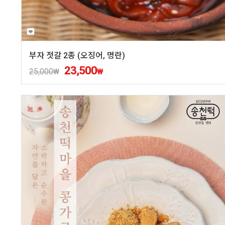
부자 젓갈 2종 (오징어, 명란)
23,500
25,000
₩
₩