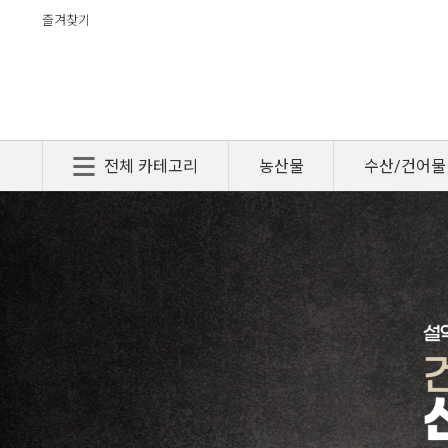
즐겨찾기
전체 카테고리
농산물
수산/건어물