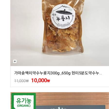
가마솥백미약수누룽지300g ,650g 현미5분도약수누룽지300g,650g, 수제 전통 방식 게르마늄 온천수 가마솥 약수누룽지
10,000
11,000
₩
₩