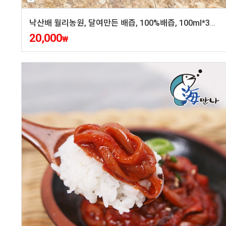
낙산배 월리농원, 달여만든 배즙, 100%배즙, 100ml*30포
20,000
₩