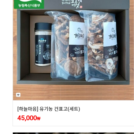
[하늘마음] 유기농 건표고(세트)
45,000
₩