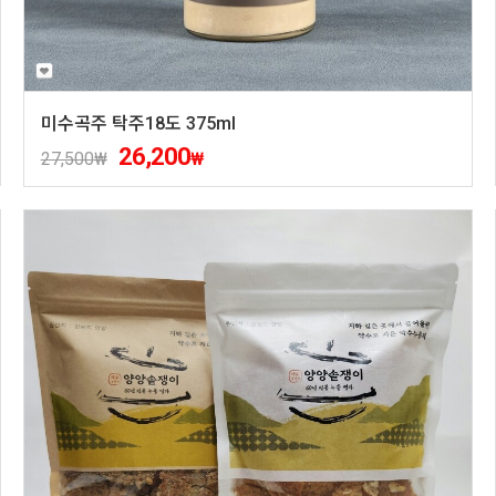
미수곡주 탁주18도 375ml
26,200
27,500
₩
₩