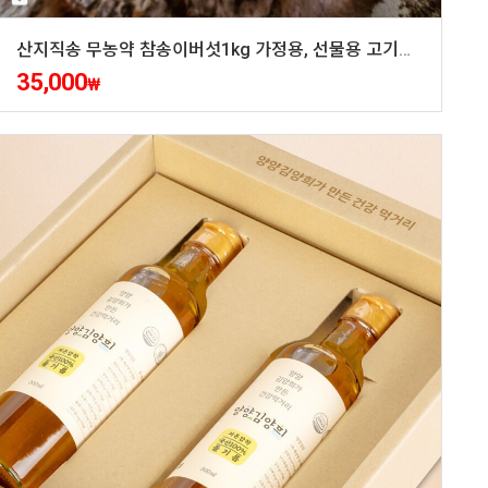
산지직송 무농약 참송이버섯1kg 가정용, 선물용 고기맛버섯 강원도 양양 고노골표고농장
35,000
₩