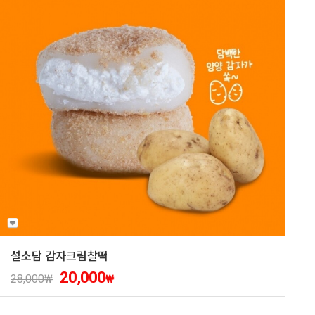
설소담 감자크림찰떡
20,000
28,000
₩
₩