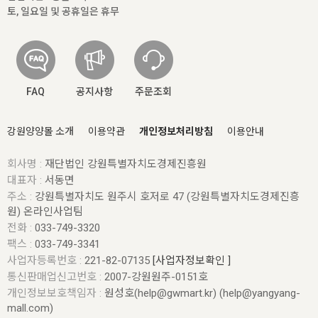
토, 일요일 및 공휴일은 휴무
FAQ
공지사항
주문조회
강원양양몰 소개
이용약관
개인정보처리방침
이용안내
회사명 :
재단법인 강원특별자치도경제진흥원
대표자 :
서동면
주소 :
강원특별자치도 원주시 호저로 47 (강원특별자치도경제진흥
원) 온라인사업팀
전화 :
033-749-3320
팩스 :
033-749-3341
사업자등록번호 :
221-82-07135
[사업자정보확인 ]
통신판매업신고번호 :
2007-강원원주-0151호
개인정보보호책임자 :
원성호(help@gwmart.kr) (
help@yangyang-
mall.com
)