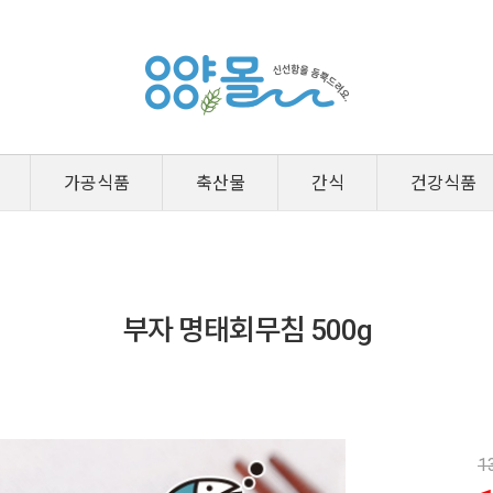
가공식품
축산물
간식
건강식품
부자 명태회무침 500g
1