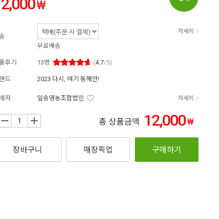
12,000
₩
자세히
송
무료배송
품후기
13
명
(
4.7
/5)
랜드
2023 다시, 여기 동해안!
매자
일송영농조합법인
자세히
12,000
₩
+
총 상품금액
장바구니
매장픽업
구매하기