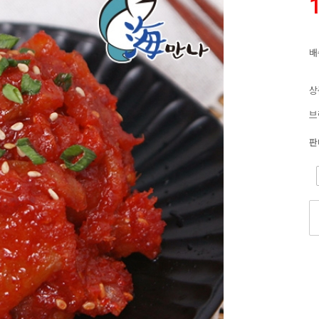
배
상
브
판
-