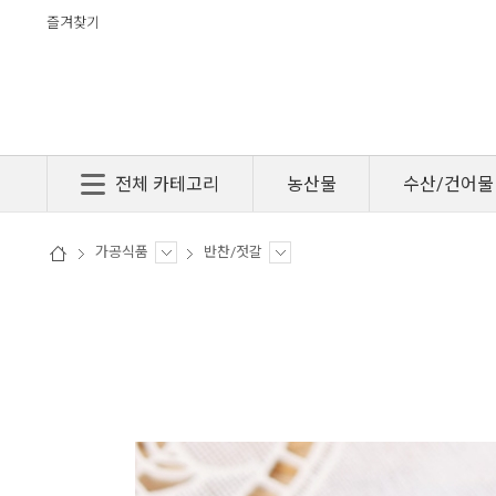
즐겨찾기
전체 카테고리
농산물
수산/건어물
가공식품
반찬/젓갈