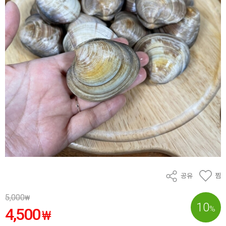
공유
찜
5,000
₩
10
%
4,500
₩