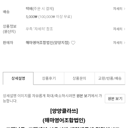
택배(
주문 시 결제
)
자세히
배송
5,000₩
(100,000₩ 이상 무료)
상품정보
우측 '자세히' 참조
자세히
(원산지)
판매자
해마영어조합법인(양양지점)
자세히
상세설명
상품후기
상품문의
교환/반품/
배송
상세설명 이미지를 자유롭게 확대/축소하시려면
원본 보기
에서 가
원본 보기
능합니다.
[양양클라쓰]
(해마영어조합법인)